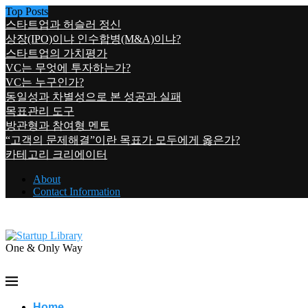
Top Posts
스타트업과 허슬러 정신
상장(IPO)이냐 인수합병(M&A)이냐?
스타트업의 가치평가
VC는 무엇에 투자하는가?
VC는 누구인가?
동일성과 차별성으로 본 성공과 실패
목표관리 도구
방관형과 참여형 멘토
“고객의 문제해결”이란 목표가 모두에게 옳은가?
카테고리 크리에이터
About
Contact Information
One & Only Way
Home