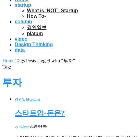
startup
What is :NOT” Startup
How To-
column
경인일보
platum
video
Design Thinking
data
Home
Tags
Posts tagged with "투자"
Tag:
투자
경인일보
column
스타트업-돈은?
by
cichoo
2020-04-06