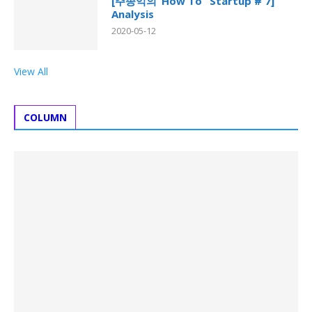
[주종익의“How To” Startup # 7]
Analysis
2020-05-12
View All
COLUMN