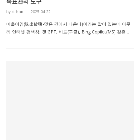
목표관리 도구
by
cichoo
2025-04-22
미출어염(味出於鹽-맛은 간에서 나온다)이라는 말이 있는데 아무
리 인터넷 검색창, 챗 GPT, 바드(구글), Bing Copilot(MS) 같은…