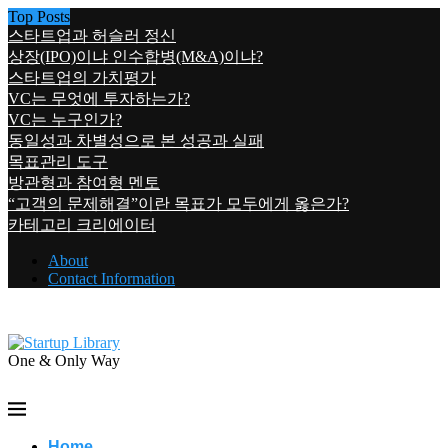
Top Posts
스타트업과 허슬러 정신
상장(IPO)이냐 인수합병(M&A)이냐?
스타트업의 가치평가
VC는 무엇에 투자하는가?
VC는 누구인가?
동일성과 차별성으로 본 성공과 실패
목표관리 도구
방관형과 참여형 멘토
“고객의 문제해결”이란 목표가 모두에게 옳은가?
카테고리 크리에이터
About
Contact Information
One & Only Way
Home