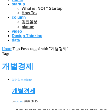
startup
What is :NOT” Startup
How To-
column
경인일보
platum
video
Design Thinking
data
Home
Tags
Posts tagged with "개별경제"
Tag:
개별경제
경인일보
column
개별경제
by
cichoo
2020-08-15