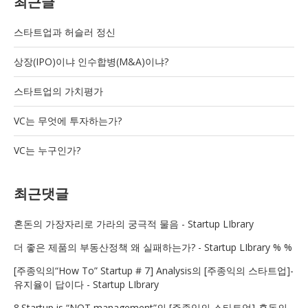
최근글
스타트업과 허슬러 정신
상장(IPO)이냐 인수합병(M&A)이냐?
스타트업의 가치평가
VC는 무엇에 투자하는가?
VC는 누구인가?
최근댓글
혼돈의 가장자리로 가라
의
궁극적 물음 - Startup LIbrary
더 좋은 제품
의
부동산정책 왜 실패하는가? - Startup LIbrary % %
[주종익의“How To” Startup # 7] Analysis
의
[주종익의 스타트업]-
유지율이 답이다 - Startup LIbrary
8.Startup is “NOT management”
의
[주종익의 스타트업]-혼돈의