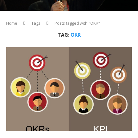
Home
Tags
Posts tagged with "OKR"
TAG:
OKR