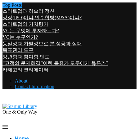
Top Posts
스타트업과 허슬러 정신
상장(IPO)이냐 인수합병(M&A)이냐?
스타트업의 가치평가
VC는 무엇에 투자하는가?
VC는 누구인가?
동일성과 차별성으로 본 성공과 실패
목표관리 도구
방관형과 참여형 멘토
“고객의 문제해결”이란 목표가 모두에게 옳은가?
카테고리 크리에이터
About
Contact Information
One & Only Way
Home